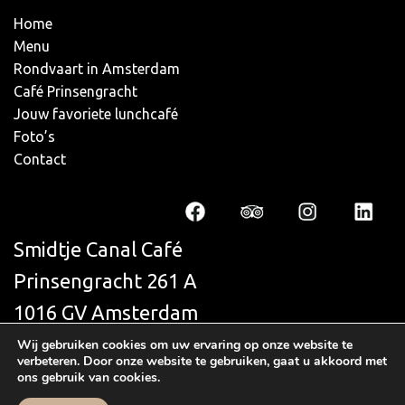
Home
Menu
Rondvaart in Amsterdam
Café Prinsengracht
Jouw favoriete lunchcafé
Foto’s
Contact
Smidtje Canal Café
Prinsengracht 261 A
1016 GV Amsterdam
+31 (0)20 623 9991
Wij gebruiken cookies om uw ervaring op onze website te
verbeteren. Door onze website te gebruiken, gaat u akkoord met
info@smidtjecanalcafe.nl
ons gebruik van cookies.