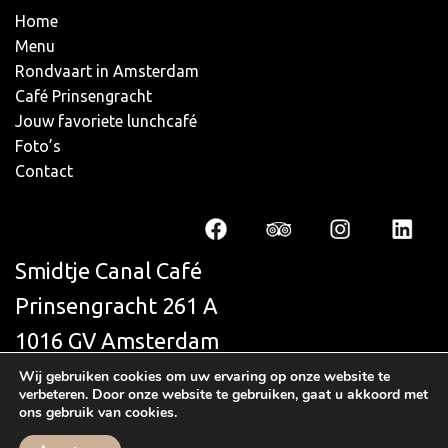
Home
Menu
Rondvaart in Amsterdam
Café Prinsengracht
Jouw favoriete lunchcafé
Foto’s
Contact
Smidtje Canal Café
Prinsengracht 261 A
1016 GV Amsterdam
+31 (0)20 623 9991
Wij gebruiken cookies om uw ervaring op onze website te
verbeteren. Door onze website te gebruiken, gaat u akkoord met
info@smidtjecanalcafe.nl
ons gebruik van cookies.